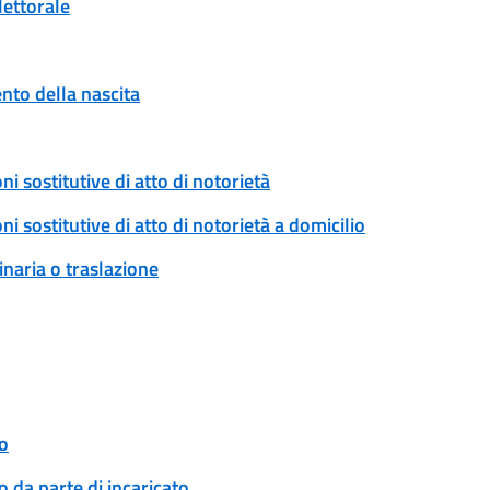
lettorale
to della nascita
ni sostitutive di atto di notorietà
ni sostitutive di atto di notorietà a domicilio
naria o traslazione
o
 da parte di incaricato