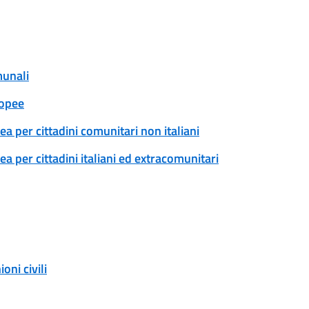
munali
ropee
a per cittadini comunitari non italiani
 per cittadini italiani ed extracomunitari
ni civili