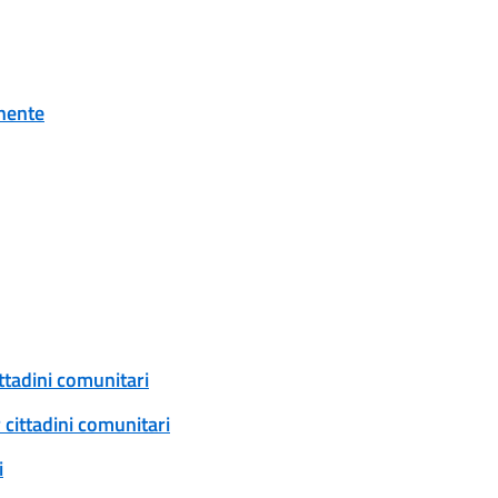
onente
ittadini comunitari
 cittadini comunitari
i