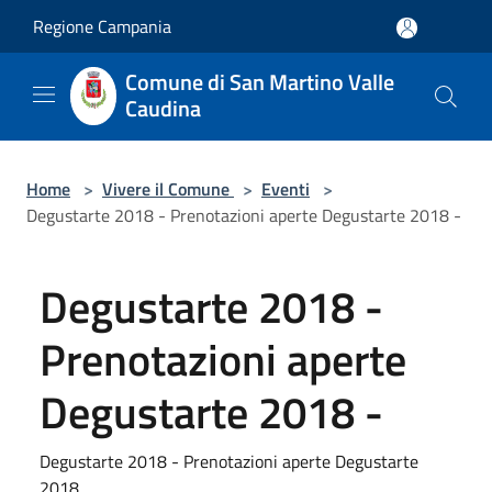
Salta al contenuto principale
Regione Campania
Comune di San Martino Valle
Caudina
Home
>
Vivere il Comune
>
Eventi
>
Degustarte 2018 - Prenotazioni aperte Degustarte 2018 -
Degustarte 2018 -
Prenotazioni aperte
Degustarte 2018 -
Degustarte 2018 - Prenotazioni aperte Degustarte
2018