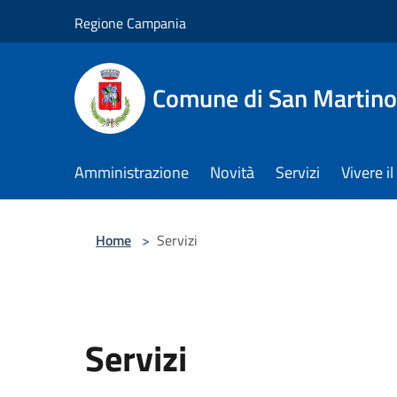
Salta al contenuto principale
Regione Campania
Comune di San Martino
Amministrazione
Novità
Servizi
Vivere 
Home
>
Servizi
Servizi