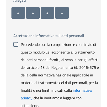
Allegati
Allegato 1
Allegato 2
Allegato 3
Allegato 4
+ Carica allegato 1
+ Carica allegato 2
+ Carica allegato 3
+ Carica allegato 4
+
+
+
+
Accettazione informativa sui dati personali
Procedendo con la compilazione e con l'invio di
questo modulo Lei acconsente al trattamento
dei dati personali forniti, ai sensi e per gli effetti
dell'articolo 13 del Regolamento EU 2016/679 e
della della normativa nazionale applicabile in
materia di trattamento dei dati personali, per la
finalità e nei limiti indicati dalla
informativa
privacy
che la invitiamo a leggere con
attenzione.