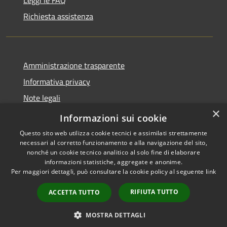
Richiesta assistenza
Amministrazione trasparente
Informativa privacy
Note legali
×
Dichiarazione di accessibilità
Informazioni sui cookie
Questo sito web utilizza cookie tecnici e assimilati strettamente
necessari al corretto funzionamento e alla navigazione del sito,
nonché un cookie tecnico analitico al solo fine di elaborare
informazioni statistiche, aggregate e anonime.
RSS
Copyright © 2026 • Comune di
Per maggiori dettagli, può consultare la cookie policy al seguente
link
Accessibilità
San Martino Valle Caudina •
Privacy
Municipium
Powered by
•
RIFIUTA TUTTO
ACCETTA TUTTO
Cookie
Accesso redazione
Mappa del sito
MOSTRA DETTAGLI