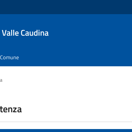
 Valle Caudina
il Comune
za
stenza