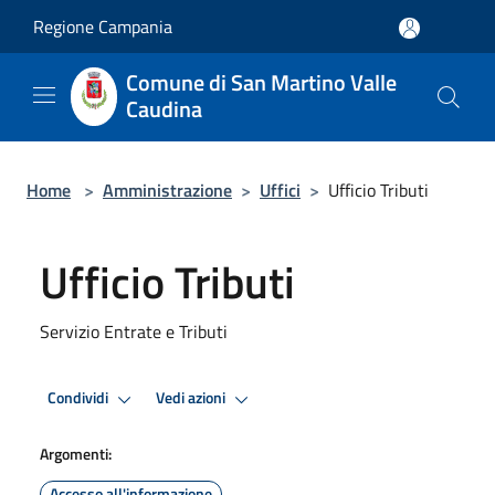
Salta al contenuto principale
Regione Campania
Comune di San Martino Valle
Caudina
Home
>
Amministrazione
>
Uffici
>
Ufficio Tributi
Ufficio Tributi
Servizio Entrate e Tributi
Condividi
Vedi azioni
Argomenti:
Accesso all'informazione