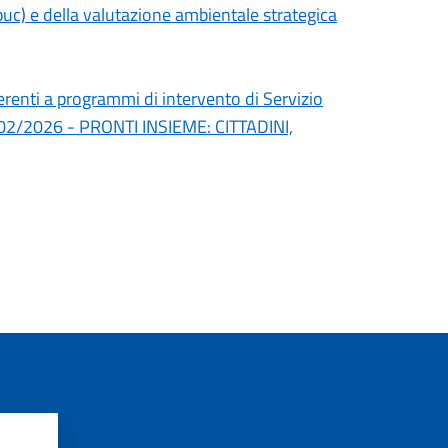
uc) e della valutazione ambientale strategica
erenti a programmi di intervento di Servizio
l 24/02/2026 - PRONTI INSIEME: CITTADINI,