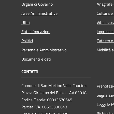
Organi di Governo
Anagrafe e
Aree Amministrative
Cultura e
Uffici
Vita lavor
Enti e fondazioni
Imprese 
Politici
Catasto e
Personale Amministrativo
Mobilità e
Documenti e dati
CONTATTI
Comune di San Martino Valle Caudina
Prenotaz
Piazza Girolamo del Balzo - AV 83018
Segnalazi
Codice Fiscale: 80013570645
Leggi le 
Partita IVA: 00503390643
Richiesta
IBAN: IT87 Q 05034 75370