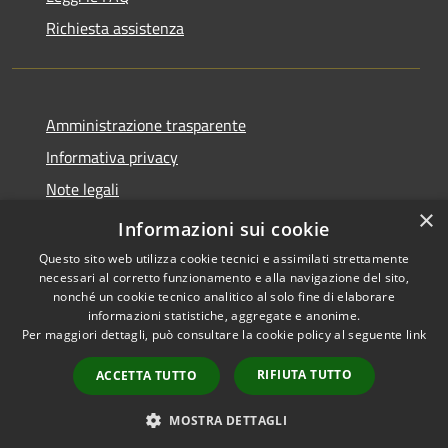
Richiesta assistenza
Amministrazione trasparente
Informativa privacy
Note legali
×
Dichiarazione di accessibilità
Informazioni sui cookie
Questo sito web utilizza cookie tecnici e assimilati strettamente
necessari al corretto funzionamento e alla navigazione del sito,
nonché un cookie tecnico analitico al solo fine di elaborare
informazioni statistiche, aggregate e anonime.
RSS
Copyright © 2026 • Comune di
Per maggiori dettagli, può consultare la cookie policy al seguente
link
Accessibilità
San Martino Valle Caudina •
Privacy
Municipium
Powered by
•
RIFIUTA TUTTO
ACCETTA TUTTO
Cookie
Accesso redazione
Mappa del sito
MOSTRA DETTAGLI