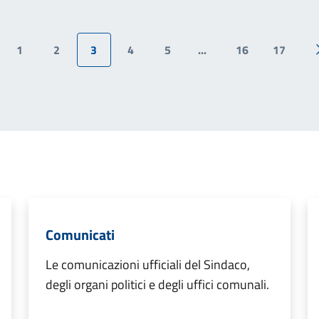
1
2
3
4
5
...
16
17
ina precedente
Comunicati
Le comunicazioni ufficiali del Sindaco,
degli organi politici e degli uffici comunali.